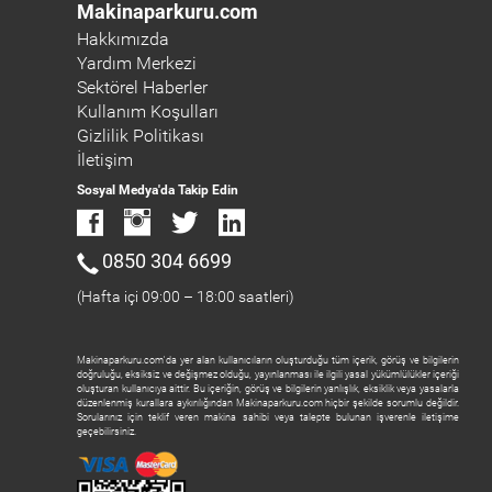
Makinaparkuru.com
Hakkımızda
Yardım Merkezi
Sektörel Haberler
Kullanım Koşulları
Gizlilik Politikası
İletişim
Sosyal Medya'da Takip Edin
0850 304 6699
(Hafta içi 09:00 – 18:00 saatleri)
Makinaparkuru.com'da yer alan kullanıcıların oluşturduğu tüm içerik, görüş ve bilgilerin
doğruluğu, eksiksiz ve değişmez olduğu, yayınlanması ile ilgili yasal yükümlülükler içeriği
oluşturan kullanıcıya aittir. Bu içeriğin, görüş ve bilgilerin yanlışlık, eksiklik veya yasalarla
düzenlenmiş kurallara aykırılığından Makinaparkuru.com hiçbir şekilde sorumlu değildir.
Sorularınız için teklif veren makina sahibi veya talepte bulunan işverenle iletişime
geçebilirsiniz.