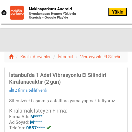
Kiralık
Makinaparkuru Android
Yükle
Menu
×
Arayanlar
Uygulamasını Hemen Yükleyin
Ücretsiz - Google Play'de
Menü
12
Kiralık Arayanlar
İstanbul
Vibrasyonlu El Silindiri
İstanbul'da 1 Adet Vibrasyonlu El Silindiri
Kiralanacaktır (2 gün)
2 firma teklif verdi
Sitemizdeki aşınmış asfaltlara yama yapmak istiyoruz.
Kiralamak İsteyen Firma:
Firma Adı:
M****
Ad Soyad:
M****
Telefon:
0537****