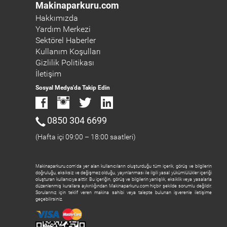
Makinaparkuru.com
Hakkımızda
Yardım Merkezi
Sektörel Haberler
Kullanım Koşulları
Gizlilik Politikası
İletişim
Sosyal Medya'da Takip Edin
0850 304 6699
(Hafta içi 09:00 – 18:00 saatleri)
Makinaparkuru.com'da yer alan kullanıcıların oluşturduğu tüm içerik, görüş ve bilgilerin
doğruluğu, eksiksiz ve değişmez olduğu, yayınlanması ile ilgili yasal yükümlülükler içeriği
oluşturan kullanıcıya aittir. Bu içeriğin, görüş ve bilgilerin yanlışlık, eksiklik veya yasalarla
düzenlenmiş kurallara aykırılığından Makinaparkuru.com hiçbir şekilde sorumlu değildir.
Sorularınız için teklif veren makina sahibi veya talepte bulunan işverenle iletişime
geçebilirsiniz.