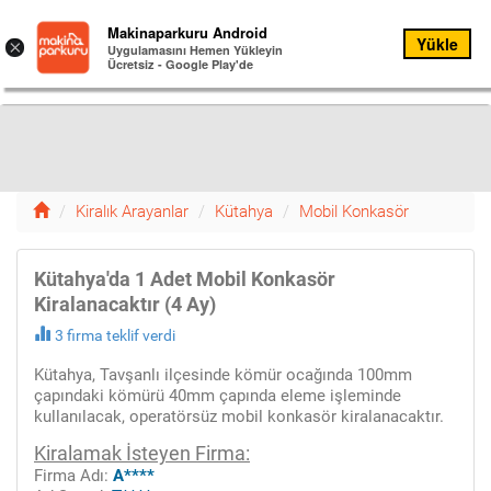
Kiralık
Makinaparkuru Android
Yükle
Menu
×
Arayanlar
Uygulamasını Hemen Yükleyin
Ücretsiz - Google Play'de
Menü
12
Kiralık Arayanlar
Kütahya
Mobil Konkasör
Kütahya'da 1 Adet Mobil Konkasör
Kiralanacaktır (4 Ay)
3 firma teklif verdi
Kütahya, Tavşanlı ilçesinde kömür ocağında 100mm
çapındaki kömürü 40mm çapında eleme işleminde
kullanılacak, operatörsüz mobil konkasör kiralanacaktır.
Kiralamak İsteyen Firma:
Firma Adı:
A****