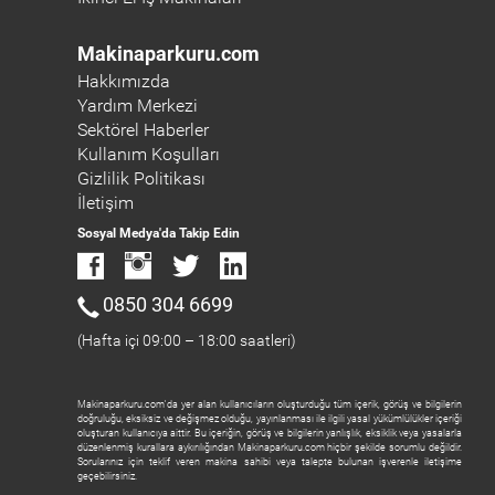
Makinaparkuru.com
Hakkımızda
Yardım Merkezi
Sektörel Haberler
Kullanım Koşulları
Gizlilik Politikası
İletişim
Sosyal Medya'da Takip Edin
0850 304 6699
(Hafta içi 09:00 – 18:00 saatleri)
Makinaparkuru.com'da yer alan kullanıcıların oluşturduğu tüm içerik, görüş ve bilgilerin
doğruluğu, eksiksiz ve değişmez olduğu, yayınlanması ile ilgili yasal yükümlülükler içeriği
oluşturan kullanıcıya aittir. Bu içeriğin, görüş ve bilgilerin yanlışlık, eksiklik veya yasalarla
düzenlenmiş kurallara aykırılığından Makinaparkuru.com hiçbir şekilde sorumlu değildir.
Sorularınız için teklif veren makina sahibi veya talepte bulunan işverenle iletişime
geçebilirsiniz.