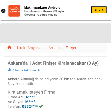
Kiralık
Makinaparkuru Android
Yükle
Menu
×
Arayanlar
Uygulamasını Hemen Yükleyin
Ücretsiz - Google Play'de
Menü
12
Kiralık Arayanlar
Ankara
Finişer
Ankara'da 1 Adet Finişer Kiralanacaktır (3 Ay)
4 firma teklif verdi
Ankara Altındağ'da belediyenin 30 bin ton Asfalt serilecek
3 aylık operatörlü
Kiralamak İsteyen Firma:
Firma Adı:
A****
Ad Soyad:
M****
Telefon:
0532****