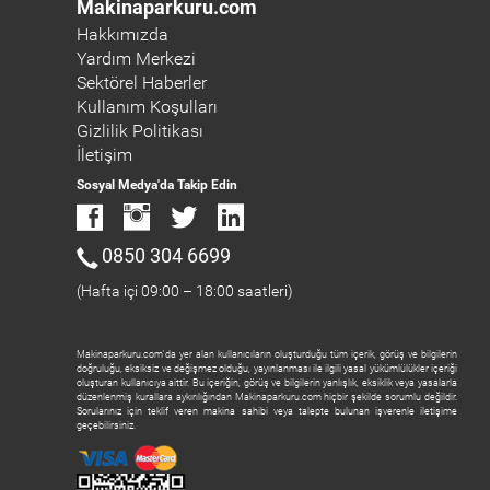
Makinaparkuru.com
Hakkımızda
Yardım Merkezi
Sektörel Haberler
Kullanım Koşulları
Gizlilik Politikası
İletişim
Sosyal Medya'da Takip Edin
0850 304 6699
(Hafta içi 09:00 – 18:00 saatleri)
Makinaparkuru.com'da yer alan kullanıcıların oluşturduğu tüm içerik, görüş ve bilgilerin
doğruluğu, eksiksiz ve değişmez olduğu, yayınlanması ile ilgili yasal yükümlülükler içeriği
oluşturan kullanıcıya aittir. Bu içeriğin, görüş ve bilgilerin yanlışlık, eksiklik veya yasalarla
düzenlenmiş kurallara aykırılığından Makinaparkuru.com hiçbir şekilde sorumlu değildir.
Sorularınız için teklif veren makina sahibi veya talepte bulunan işverenle iletişime
geçebilirsiniz.