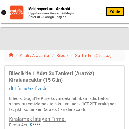
Kiralık
Makinaparkuru Android
Yükle
Menu
×
Arayanlar
Uygulamasını Hemen Yükleyin
Ücretsiz - Google Play'de
Menü
12
Kiralık Arayanlar
Bilecik
Su Tankeri (Arazöz)
Bilecik'de 1 Adet Su Tankeri (Arazöz)
Kiralanacaktır (15 Gün)
1 firma teklif verdi
Bilecik, Söğüt'te Küre köyündeki fabrikamızda, beton
sahasını temizlemek için kullanılacak,10T-20T aralığında,
tazyikli su tankeri (arazöz) kiralanacaktır.
Kiralamak İsteyen Firma:
Firma Adı:
S****