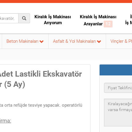
Kiralık İş Makinası
Kiralık İş Makinası
İ
Arıyorum
İş 
Arayanlar
12
Beton Makinaları
Asfalt & Yol Makinaları
Vinçler & P
det Lastikli Ekskavatör
r (5 Ay)
a orta refüjde tesviye yapacak. operatörlü
irma: