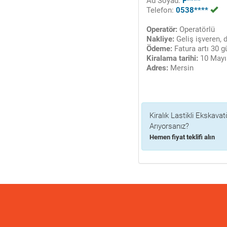
Ad Soyad:
F****
Telefon:
0538****
Operatör:
Operatörlü
Nakliye:
Geliş işveren, 
Ödeme:
Fatura artı 30 g
Kiralama tarihi:
10 Mayı
Adres:
Mersin
Kiralık Lastikli Ekskavat
Arıyorsanız?
Hemen fiyat teklifi alın