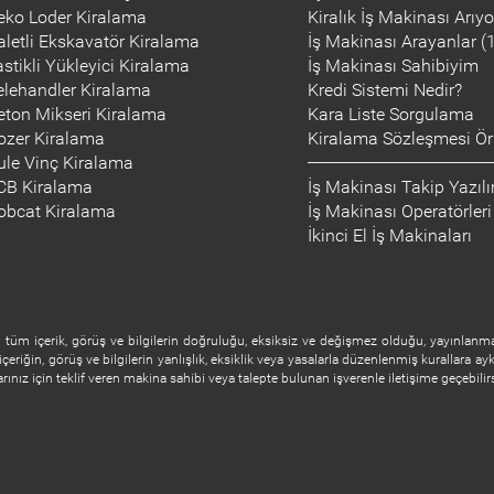
eko Loder Kiralama
Kiralık İş Makinası Arıy
aletli Ekskavatör Kiralama
İş Makinası Arayanlar (
astikli Yükleyici Kiralama
İş Makinası Sahibiyim
elehandler Kiralama
Kredi Sistemi Nedir?
eton Mikseri Kiralama
Kara Liste Sorgulama
ozer Kiralama
Kiralama Sözleşmesi Ör
ule Vinç Kiralama
CB Kiralama
İş Makinası Takip Yazıl
obcat Kiralama
İş Makinası Operatörleri
İkinci El İş Makinaları
tüm içerik, görüş ve bilgilerin doğruluğu, eksiksiz ve değişmez olduğu, yayınlanması
içeriğin, görüş ve bilgilerin yanlışlık, eksiklik veya yasalarla düzenlenmiş kurallara ayk
nız için teklif veren makina sahibi veya talepte bulunan işverenle iletişime geçebilirs