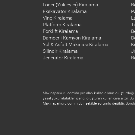
Loder (Yükleyici) Kiralama
B
Ekskavatör Kiralama
P
Vinç Kiralama
L
Platform Kiralama
T
Forklift Kiralama
B
Damperli Kamyon Kiralama
D
Yol & Asfalt Makinası Kiralama
K
Silindir Kiralama
J
Jeneratör Kiralama
B
Makinaparkuru.com'da yer alan kullanıcıların oluşturduğu 
yasal yükümlülükler içeriği oluşturan kullanıcıya aittir. Bu 
Makinaparkuru.com hiçbir şekilde sorumlu değildir. Soruları