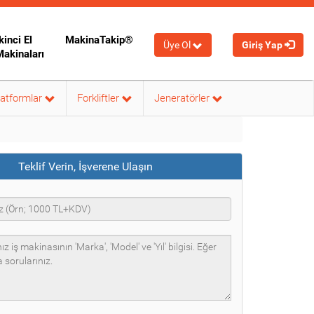
kinci El
MakinaTakip®
Üye Ol
Giriş Yap
Makinaları
latformlar
Forkliftler
Jeneratörler
Teklif Verin, İşverene Ulaşın