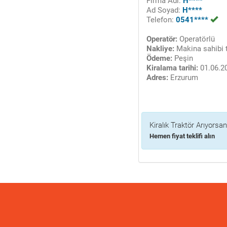
Firma Adı:
H****
Ad Soyad:
H****
Telefon:
0541****
Operatör:
Operatörlü
Nakliye:
Makina sahibi t
Ödeme:
Peşin
Kiralama tarihi:
01.06.2
Adres:
Erzurum
Kiralık Traktör Arıyorsan
Hemen fiyat teklifi alın