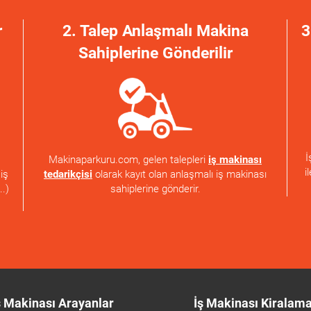
r
2. Talep Anlaşmalı Makina
3
Sahiplerine Gönderilir
İ
Makinaparkuru.com, gelen talepleri
iş makinası
i
tedarikçisi
olarak kayıt olan anlaşmalı iş makinası
iş
sahiplerine gönderir.
..)
ş Makinası Arayanlar
İş Makinası Kiralam