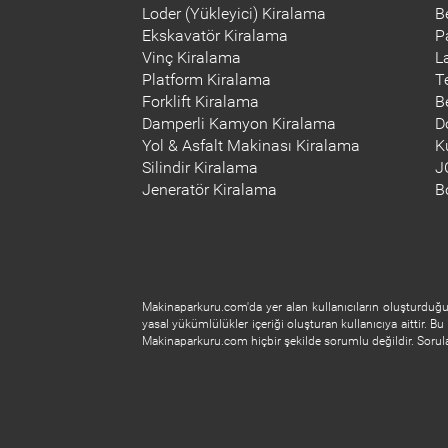
Loder (Yükleyici) Kiralama
B
Ekskavatör Kiralama
P
Vinç Kiralama
L
Platform Kiralama
T
Forklift Kiralama
B
Damperli Kamyon Kiralama
D
Yol & Asfalt Makinası Kiralama
K
Silindir Kiralama
J
Jeneratör Kiralama
B
Makinaparkuru.com'da yer alan kullanıcıların oluşturduğu 
yasal yükümlülükler içeriği oluşturan kullanıcıya aittir. Bu 
Makinaparkuru.com hiçbir şekilde sorumlu değildir. Soruları