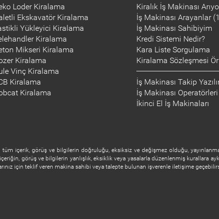
eko Loder Kiralama
Kiralık İş Makinası Arıy
aletli Ekskavatör Kiralama
İş Makinası Arayanlar (
astikli Yükleyici Kiralama
İş Makinası Sahibiyim
elehandler Kiralama
Kredi Sistemi Nedir?
eton Mikseri Kiralama
Kara Liste Sorgulama
ozer Kiralama
Kiralama Sözleşmesi Ör
ule Vinç Kiralama
CB Kiralama
İş Makinası Takip Yazıl
obcat Kiralama
İş Makinası Operatörleri
İkinci El İş Makinaları
tüm içerik, görüş ve bilgilerin doğruluğu, eksiksiz ve değişmez olduğu, yayınlanması
içeriğin, görüş ve bilgilerin yanlışlık, eksiklik veya yasalarla düzenlenmiş kurallara ayk
nız için teklif veren makina sahibi veya talepte bulunan işverenle iletişime geçebilirs