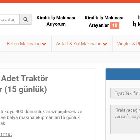
Kiralık İş Makinası
Kiralık İş Makinası
İ
Arıyorum
İş 
Arayanlar
18
Beton Makinaları
Asfalt & Yol Makinaları
Vinçler & P
 Adet Traktör
r (15 günlük)
i köyü 400 dönümlük arazi biçilecek ve
r ve balya makina ekipmanları15 günlük
cak
irma: