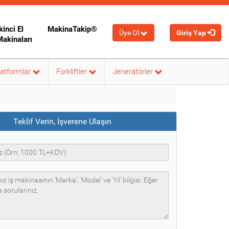
kinci El
MakinaTakip®
Üye Ol
Giriş Yap
Makinaları
latformlar
Forkliftler
Jeneratörler
Teklif Verin, İşverene Ulaşın