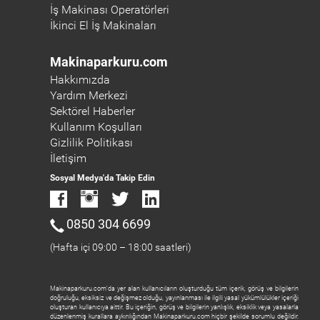
İş Makinası Operatörleri
İkinci El İş Makinaları
Makinaparkuru.com
Hakkımızda
Yardım Merkezi
Sektörel Haberler
Kullanım Koşulları
Gizlilik Politikası
İletişim
Sosyal Medya'da Takip Edin
0850 304 6699
(Hafta içi 09:00 – 18:00 saatleri)
Makinaparkuru.com'da yer alan kullanıcıların oluşturduğu tüm içerik, görüş ve bilgilerin
doğruluğu, eksiksiz ve değişmez olduğu, yayınlanması ile ilgili yasal yükümlülükler içeriği
oluşturan kullanıcıya aittir. Bu içeriğin, görüş ve bilgilerin yanlışlık, eksiklik veya yasalarla
düzenlenmiş kurallara aykırılığından Makinaparkuru.com hiçbir şekilde sorumlu değildir.