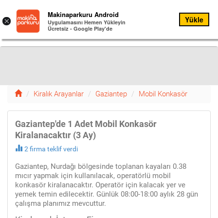
Kiralık
Makinaparkuru Android
Yükle
Menu
×
Arayanlar
Uygulamasını Hemen Yükleyin
Ücretsiz - Google Play'de
Menü
13
Kiralık Arayanlar
Gaziantep
Mobil Konkasör
Gaziantep'de 1 Adet Mobil Konkasör
Kiralanacaktır (3 Ay)
2 firma teklif verdi
Gaziantep, Nurdağı bölgesinde toplanan kayaları 0.38
mıcır yapmak için kullanılacak, operatörlü mobil
konkasör kiralanacaktır. Operatör için kalacak yer ve
yemek temin edilecektir. Günlük 08:00-18:00 aylık 28 gün
çalışma planımız mevcuttur.