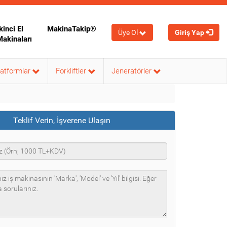
kinci El
MakinaTakip®
Üye Ol
Giriş Yap
Makinaları
latformlar
Forkliftler
Jeneratörler
Teklif Verin, İşverene Ulaşın