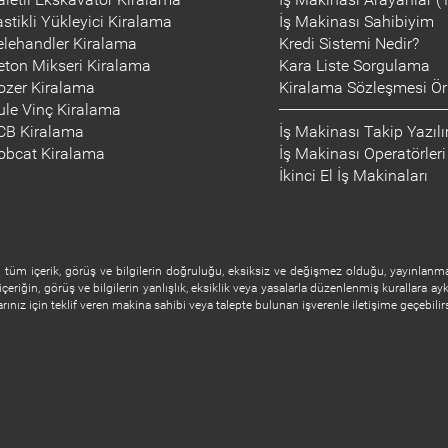
astikli Yükleyici Kiralama
İş Makinası Sahibiyim
elehandler Kiralama
Kredi Sistemi Nedir?
eton Mikseri Kiralama
Kara Liste Sorgulama
ozer Kiralama
Kiralama Sözleşmesi Ör
ule Vinç Kiralama
CB Kiralama
İş Makinası Takip Yazıl
obcat Kiralama
İş Makinası Operatörleri
İkinci El İş Makinaları
tüm içerik, görüş ve bilgilerin doğruluğu, eksiksiz ve değişmez olduğu, yayınlanması
içeriğin, görüş ve bilgilerin yanlışlık, eksiklik veya yasalarla düzenlenmiş kurallara ayk
nız için teklif veren makina sahibi veya talepte bulunan işverenle iletişime geçebilirs