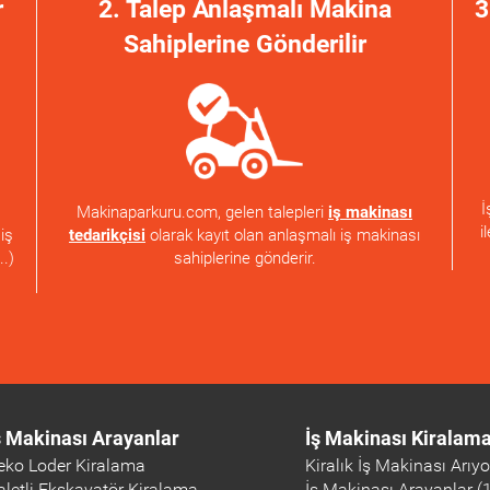
r
2. Talep Anlaşmalı Makina
3
Sahiplerine Gönderilir
İ
Makinaparkuru.com, gelen talepleri
iş makinası
i
tedarikçisi
olarak kayıt olan anlaşmalı iş makinası
iş
sahiplerine gönderir.
..)
ş Makinası Arayanlar
İş Makinası Kiralam
eko Loder Kiralama
Kiralık İş Makinası Arıy
aletli Ekskavatör Kiralama
İş Makinası Arayanlar (