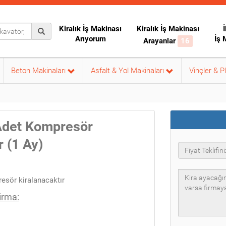
Kiralık İş Makinası
Kiralık İş Makinası
İ
Arıyorum
İş 
Arayanlar
16
Beton Makinaları
Asfalt & Yol Makinaları
Vinçler & P
 Adet Kompresör
r (1 Ay)
resör kiralanacaktır
irma: