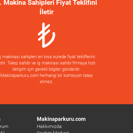
. Makina Sahipleri Fiyat Teklifini
İletir
ş makinası sahipleri en kısa sürede fiyat tekliflerini
letir. Talep sahibi ve iş makinası sahibi firmaya hızlı
iletişim için gerekli bilgiler gönderilir.
Makinaparkuru.com herhangi bir komisyon talep
etmez.
a
Makinaparkuru.com
orum
Hakkımızda
16)
Yardım Merkezi