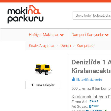
Hafriyat Makinaları
Damperli Kamyonlar
Kiralık Arayanlar
Denizli
Kompresör
Denizli'de 1
Kiralanacaktı
İlk teklifi siz verin
Tüm Talepler
500 L, en az 8 bar komp
Kiralamak İsteyen F
Firma Adı:
F****
Ad Soyad:
B****