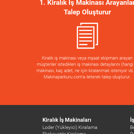
1. Kiralık İş Makinası Arayanla
Talep Oluşturur
Kiralık iş makinası veya inşaat ekipmanı arayan
müşteriler istedikleri iş makinası detaylarını (hangi 
makinası, kaç adet, ne için kiralanmak isteniyor vb.
Makinaparkuru.com'a ileterek talep oluşturur.
Kiralık İş Makinaları
İ
Loder (Yükleyici) Kiralama
B
Ekskavatör Kiralama
P