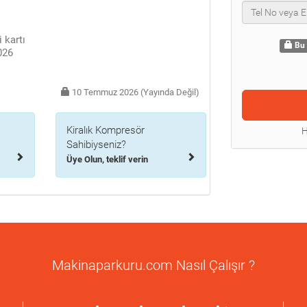
 kartı
Bu 
026
10 Temmuz 2026 (Yayında Değil)
Kiralık Kompresör
H
Sahibiyseniz?
Üye Olun, teklif verin
Makinaparkuru.com Nasıl Çalışır ?