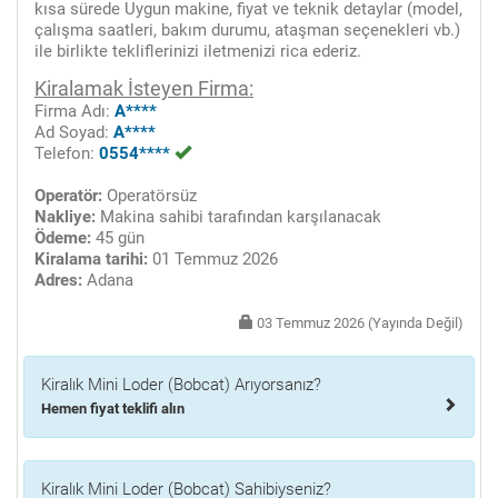
kısa sürede Uygun makine, fiyat ve teknik detaylar (model,
çalışma saatleri, bakım durumu, ataşman seçenekleri vb.)
ile birlikte tekliflerinizi iletmenizi rica ederiz.
Kiralamak İsteyen Firma:
Firma Adı:
A****
Ad Soyad:
A****
Telefon:
0554****
Operatör:
Operatörsüz
Nakliye:
Makina sahibi tarafından karşılanacak
Ödeme:
45 gün
Kiralama tarihi:
01 Temmuz 2026
Adres:
Adana
03 Temmuz 2026 (Yayında Değil)
Kiralık Mini Loder (Bobcat) Arıyorsanız?
Hemen fiyat teklifi alın
Kiralık Mini Loder (Bobcat) Sahibiyseniz?