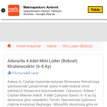
Kiralık
Makinaparkuru Android
Yükle
Menu
×
Arayanlar
Uygulamasını Hemen Yükleyin
Ücretsiz - Google Play'de
Menü
12
Kiralık Arayanlar
Adana
Mini Loder (Bobcat)
Adana'da 4 Adet Mini Loder (Bobcat)
Kiralanacaktır (6-8 Ay)
5 firma teklif verdi
Adana ili, Ceyhan ilçesinde bulunan Rönesans Petrokimya
şantiyesinde çalıştırılmak üzere 4 adet bobcat (mini
yükleyici) ihtiyacımız bulunmaktadır. Lokasyon: Adana /
Ceyhan Makine Adedi: 4 adet Çalışma Süresi: 6–8 ay (iş
durumuna göre uzayabilir) Tercih: Operatörsüz (yalnızca
makine kiralama) Başlangıç: Müsaitlik durumuna göre en