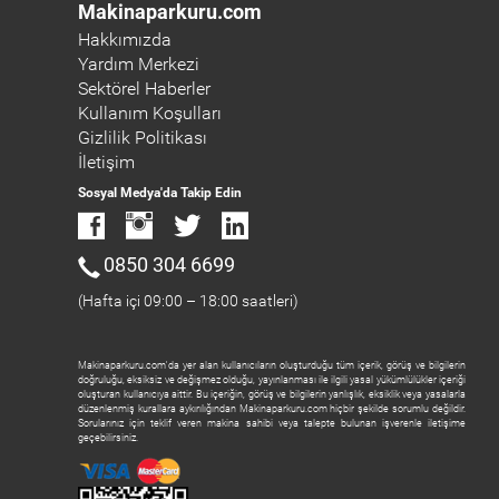
Makinaparkuru.com
Hakkımızda
Yardım Merkezi
Sektörel Haberler
Kullanım Koşulları
Gizlilik Politikası
İletişim
Sosyal Medya'da Takip Edin
0850 304 6699
(Hafta içi 09:00 – 18:00 saatleri)
Makinaparkuru.com'da yer alan kullanıcıların oluşturduğu tüm içerik, görüş ve bilgilerin
doğruluğu, eksiksiz ve değişmez olduğu, yayınlanması ile ilgili yasal yükümlülükler içeriği
oluşturan kullanıcıya aittir. Bu içeriğin, görüş ve bilgilerin yanlışlık, eksiklik veya yasalarla
düzenlenmiş kurallara aykırılığından Makinaparkuru.com hiçbir şekilde sorumlu değildir.
Sorularınız için teklif veren makina sahibi veya talepte bulunan işverenle iletişime
geçebilirsiniz.