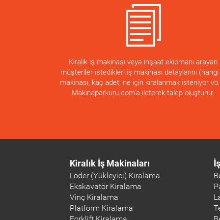
Kiralık iş makinası veya inşaat ekipmanı arayan
müşteriler istedikleri iş makinası detaylarını (hangi 
makinası, kaç adet, ne için kiralanmak isteniyor vb.
Makinaparkuru.com'a ileterek talep oluşturur.
Kiralık İş Makinaları
İ
Loder (Yükleyici) Kiralama
B
Ekskavatör Kiralama
P
Vinç Kiralama
L
Platform Kiralama
T
Forklift Kiralama
B