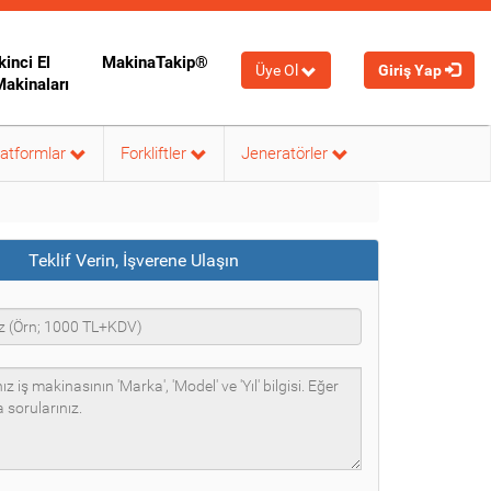
kinci El
MakinaTakip®
Üye Ol
Giriş Yap
Makinaları
latformlar
Forkliftler
Jeneratörler
Teklif Verin, İşverene Ulaşın