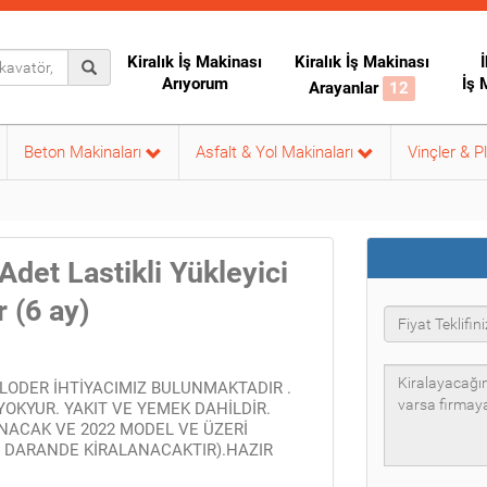
Kiralık İş Makinası
Kiralık İş Makinası
İ
Arıyorum
İş 
Arayanlar
12
Beton Makinaları
Asfalt & Yol Makinaları
Vinçler & P
Adet Lastikli Yükleyici
r (6 ay)
 LODER İHTİYACIMIZ BULUNMAKTADIR .
OKYUR. YAKIT VE YEMEK DAHİLDİR.
NACAK VE 2022 MODEL VE ÜZERİ
 DARANDE KİRALANACAKTIR).HAZIR