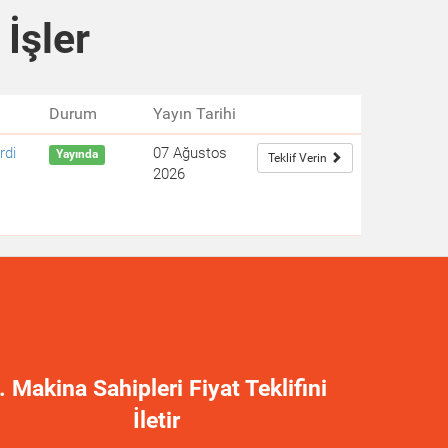
 İşler
Durum
Yayın Tarihi
rdi
07 Ağustos
Yayında
Teklif Verin
2026
. Makina Sahipleri Fiyat Teklifini
İletir