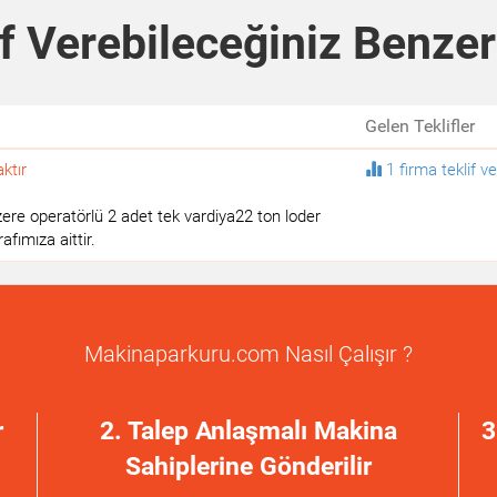
f Verebileceğiniz Benzer
Gelen Teklifler
ktır
1 firma teklif ve
ere operatörlü 2 adet tek vardiya22 ton loder
fımıza aittir.
Makinaparkuru.com Nasıl Çalışır ?
r
2. Talep Anlaşmalı Makina
3
Sahiplerine Gönderilir