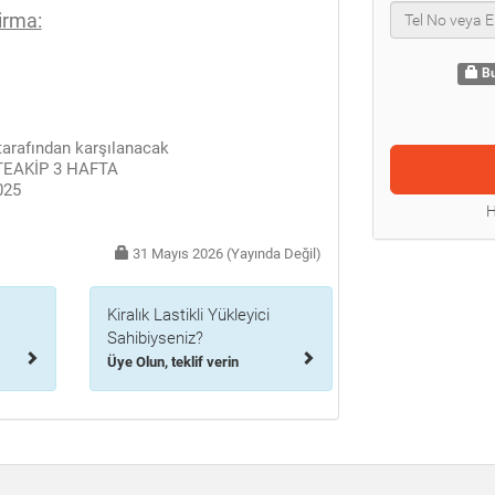
irma:
Bu
arafından karşılanacak
EAKİP 3 HAFTA
025
H
31 Mayıs 2026 (Yayında Değil)
Kiralık Lastikli Yükleyici
Sahibiyseniz?
Üye Olun, teklif verin