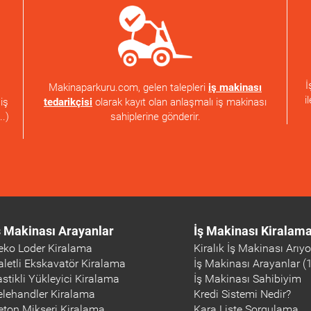
İ
Makinaparkuru.com, gelen talepleri
iş makinası
i
tedarikçisi
olarak kayıt olan anlaşmalı iş makinası
iş
sahiplerine gönderir.
..)
ş Makinası Arayanlar
İş Makinası Kiralam
eko Loder Kiralama
Kiralık İş Makinası Arıy
aletli Ekskavatör Kiralama
İş Makinası Arayanlar (
astikli Yükleyici Kiralama
İş Makinası Sahibiyim
elehandler Kiralama
Kredi Sistemi Nedir?
eton Mikseri Kiralama
Kara Liste Sorgulama