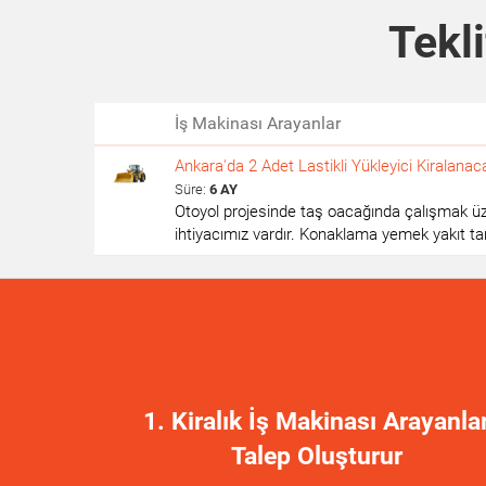
Tekli
İş Makinası Arayanlar
Ankara'da 2 Adet Lastikli Yükleyici Kiralanaca
Süre:
6 AY
Otoyol projesinde taş oacağında çalışmak üz
ihtiyacımız vardır. Konaklama yemek yakıt tara
1. Kiralık İş Makinası Arayanla
Talep Oluşturur